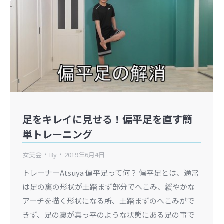
足をキレイに見せる！偏平足を直す簡
単トレーニング
女美会
By
2019年6月4日
トレーナーAtsuya 偏平足って何？ 偏平足とは、通常
は足の裏の形状が土踏まず部分でへこみ、緩やかな
アーチを描く形状になる所、土踏まずのへこみがで
きず、足の裏が真っ平のような状態にある足の事で