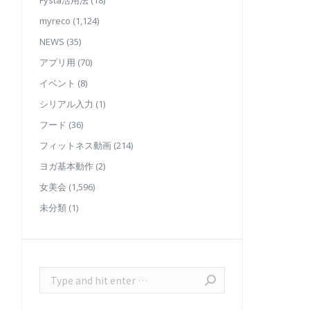
Fysta活用法
(18)
myreco
(1,124)
NEWS
(35)
アプリ用
(70)
イベント
(8)
シリアル入力
(1)
フード
(36)
フィットネス動画
(214)
ヨガ基本動作
(2)
女美会
(1,596)
未分類
(1)
Search: