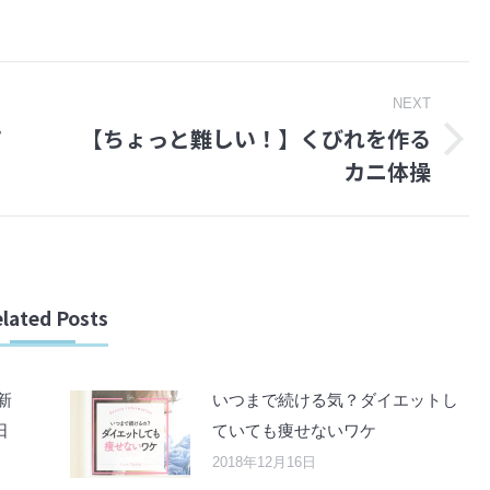
on
on
Facebook
Twitter
NEXT
て
【ちょっと難しい！】くびれを作る
Next
カニ体操
post:
lated Posts
新
いつまで続ける気？ダイエットし
日
ていても痩せないワケ
2018年12月16日