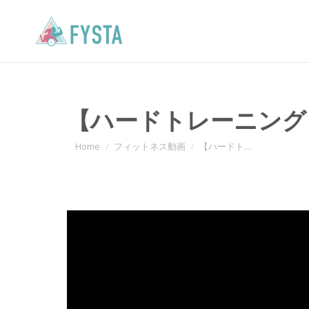
【ハードトレーニング
You are here:
Home
フィットネス動画
【ハードト…