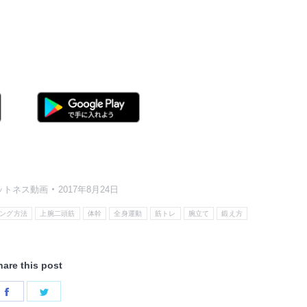
ットネス動画
2017年8月24日
ング方法
上腕二頭筋
体幹
全身運動
筋トレ
腕立て
鍛え方
hare this post
Share
Share