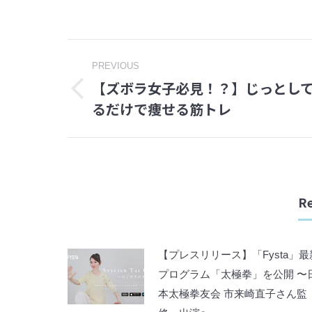
Post
PREVIOUS
【ズボラ女子必見！？】じっとし
navigation
Previous
るだけで痩せる筋トレ
post:
Re
【プレスリリース】「Fysta」最
プログラム「太極拳」を公開 〜
本太極拳友会 市来崎直子さん監