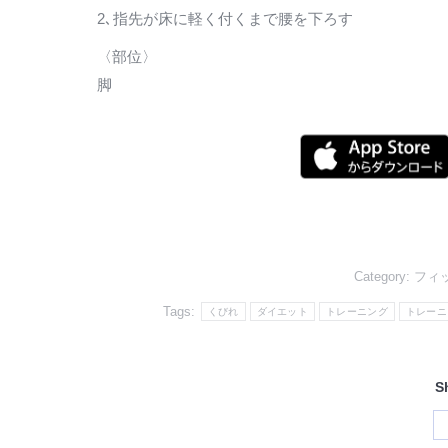
2､指先が床に軽く付くまで腰を下ろす
〈部位〉
脚
Category:
フィ
Tags:
くびれ
ダイエット
トレーニング
トレーニ
S