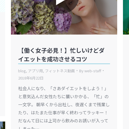
【働く女子必見！】忙しいけどダ
イエットを成功させるコツ
blog
,
アプリ用
,
フィットネス動画
By
web-staff
2018年6月22日
社会人になり、「さあダイエットをしよう！」
と意気込んだ女性たちに襲いかかる、「忙」の
一文字。 朝早くから出社し、夜遅くまで残業し
たり、はたまた仕事が早く終わってラッキー！
だなんて日には上司から飲みのお誘いが入って
しまった…