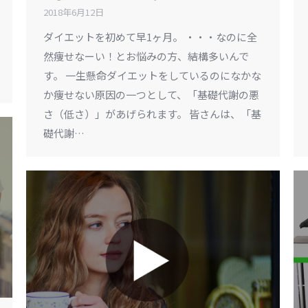
2018年6月12日
ダイエットを初めて早1ヶ月。 ・・・なのに全
然痩せなーい！とお悩みの方、結構多いんで
す。 一生懸命ダイエットをしているのになかな
か痩せない原因の一つとして、「基礎代謝の悪
さ（低さ）」があげられます。 皆さんは、「基
礎代謝…