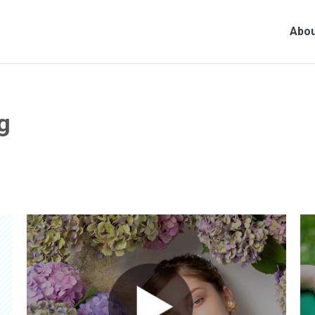
Abou
g