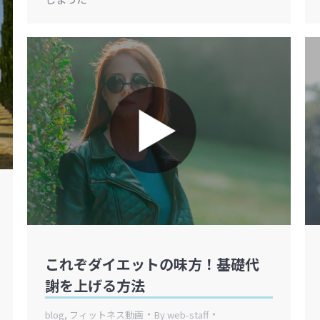
これぞダイエットの味方！基礎代
謝を上げる方法
blog
,
フィットネス動画
By
web-staff