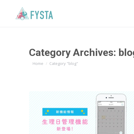
Category Archives:
blo
You are here:
Home
Category "blog"