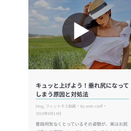
キュッと上げよう！垂れ尻になって
しまう原因と対処法
blog
,
フィットネス動画
By
web-staff
2018年6月14日
普段何気なくとっているその姿勢が、実はお尻