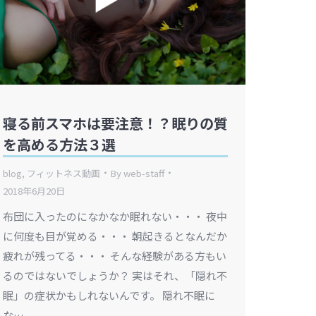
寝る前スマホは要注意！？眠りの質
を高める方法３選
blog
,
フィットネス動画
By
web-staff
2018年6月20日
布団に入ったのになかなか眠れない・・・ 夜中
に何度も目が覚める・・・ 朝起きるとなんだか
疲れが残ってる・・・ そんな経験がある方もい
るのではないでしょうか？ 実はそれ、「隠れ不
眠」の症状かもしれないんです。 隠れ不眠に
な…