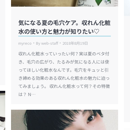
気になる夏の毛穴ケア。収れん化粧
水の使い方と魅力が知りたい♡
myreco
By
web-staff
2018年8月19日
収れん化粧水っていったい何？実は夏のベタ付
き、毛穴の広がり、たるみが気になる人には使
ってほしい化粧水なんです。毛穴をキュッと引
き締める効果のある収れん化粧水の魅力に迫っ
てみましょう。 収れん化粧水って何？その特徴
は？ N…