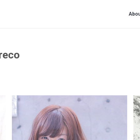
Abou
reco