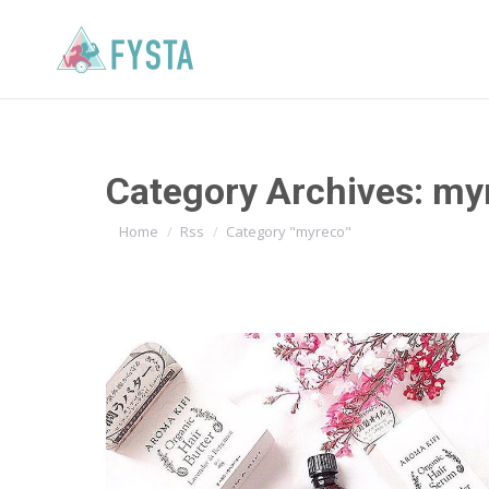
Category Archives:
my
You are here:
Home
Rss
Category "myreco"