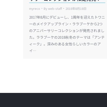
myreco
By
web-staff
2018年8月18日
2017年8月にデビューし、1周年を迎えたトワニ
ーのメイクアップライン・ララブーケから2つ
のアニバーサリーコレクションが発売されまし
た。ララブーケの2018秋冬のテーマは「アンテ
ィーク」。深みのある女性らしいカラーのア
イ…