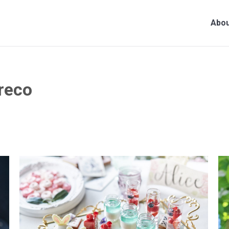
Abou
reco