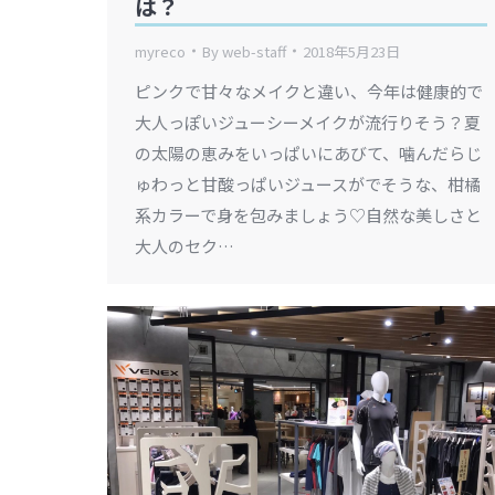
は？
myreco
By
web-staff
2018年5月23日
ピンクで甘々なメイクと違い、今年は健康的で
大人っぽいジューシーメイクが流行りそう？夏
の太陽の恵みをいっぱいにあびて、噛んだらじ
ゅわっと甘酸っぱいジュースがでそうな、柑橘
系カラーで身を包みましょう♡自然な美しさと
大人のセク…