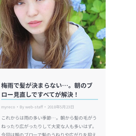
梅雨で髪が決まらない…。朝のブ
ロー見直しですべてが解決！
myreco
By
web-staff
2018年5月23日
これからは雨の多い季節…。朝から髪の毛がう
ねったり広がったりして大変な人も多いはず。
今回は朝のブローで髪のうねりや広がりを抑え