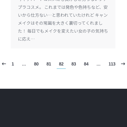
プラコスメ。 これまでは発色や色持ちなど、安
いから仕方ない…と思われていたけれど キャン
メイクはその常識を大きく裏切ってくれまし
た！ 毎日でもメイクを変えたい女の子の気持ち
に応え…
1
…
80
81
82
83
84
…
113