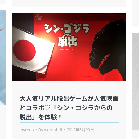
大人気リアル脱出ゲームが人気映画
とコラボ♡「シン・ゴジラからの
脱出」を体験！
myreco
By
web-staff
2018年5月23日