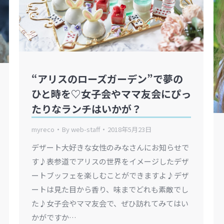
“アリスのローズガーデン”で夢の
ひと時を♡女子会やママ友会にぴっ
たりなランチはいかが？
myreco
By
web-staff
2018年5月23日
デザート大好きな女性のみなさんにお知らせで
す♪表参道でアリスの世界をイメージしたデザ
ートブッフェを楽しむことができますよ♪デザ
ートは見た目から香り、味までどれも素敵でし
た♪女子会やママ友会で、ぜひ訪れてみてはい
かがですか…