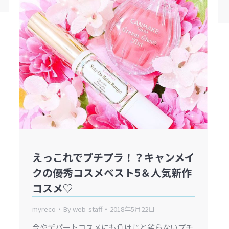
えっこれでプチプラ！？キャンメイ
クの優秀コスメベスト5＆人気新作
コスメ♡
myreco
By
web-staff
2018年5月22日
今やデパートコスメにも負けじと劣らないプチ