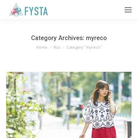
Category Archives:
myreco
You are here:
Home
Rss
Category "myreco"