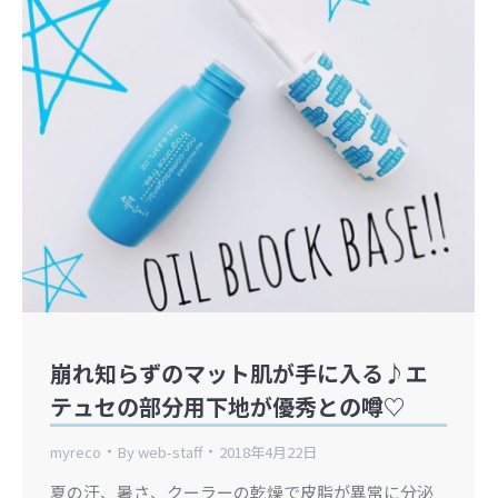
崩れ知らずのマット肌が手に入る♪エ
テュセの部分用下地が優秀との噂♡
myreco
By
web-staff
2018年4月22日
夏の汗、暑さ、クーラーの乾燥で皮脂が異常に分泌