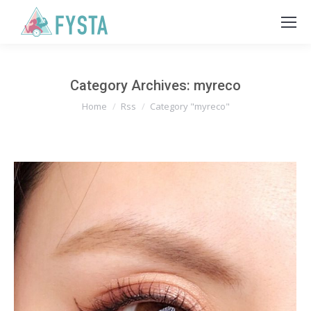
Category Archives:
myreco
You are here:
Home
Rss
Category "myreco"