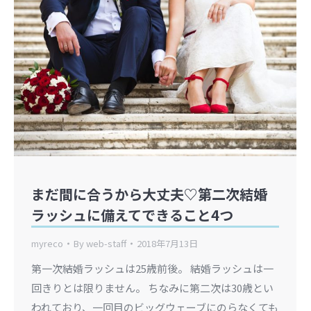
まだ間に合うから大丈夫♡第二次結婚
ラッシュに備えてできること4つ
myreco
By
web-staff
2018年7月13日
第一次結婚ラッシュは25歳前後。 結婚ラッシュは一
回きりとは限りません。 ちなみに第二次は30歳とい
われており、一回目のビッグウェーブにのらなくても