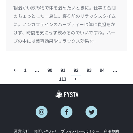
朝温かい飲み物で体を温めたいときに。仕事の合間
のちょっとした一息に。寝る前のリラックスタイム
に。ノンカフェインのハーブティーは体に負担をか
けず、時間を気にせず飲めるのでいいですね。ハー
ブの中には美容効果やリラックス効果な…
1
…
90
91
92
93
94
…
113
運営会社
お問い合わせ
プライバシーポリシー
利用規約