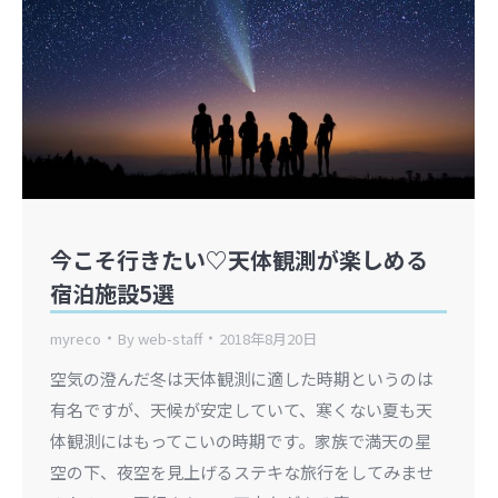
今こそ行きたい♡天体観測が楽しめる
宿泊施設5選
myreco
By
web-staff
2018年8月20日
空気の澄んだ冬は天体観測に適した時期というのは
有名ですが、天候が安定していて、寒くない夏も天
体観測にはもってこいの時期です。家族で満天の星
空の下、夜空を見上げるステキな旅行をしてみませ