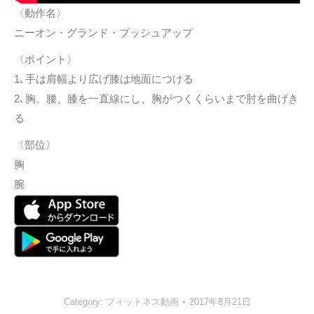
〈動作名〉
ニーオン・グランド・プッシュアップ
〈ポイント〉
1､手は肩幅より広げ膝は地面につける
2､胸、腰、膝を一直線にし、胸がつくくらいまで肘を曲げき
る
〈部位〉
胸
腕
Category:
フィットネス動画
2017年8月21日