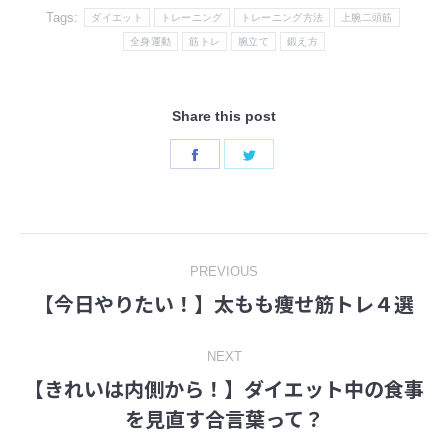
Tags:
ダイエット
トレーニング
トレーニング方法
上腕二頭筋
全身運動
筋トレ
腕立て
鍛え方
Share this post
Share
Share
on
on
Facebook
Twitter
Post
PREVIOUS
【今日やりたい！】太もも痩せ筋トレ４選
Previous
navigation
post:
NEXT
【きれいは内側から！】ダイエット中の食事
Next
を見直す合言葉って？
post: