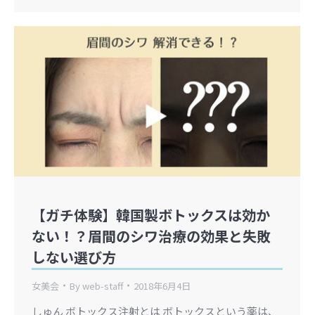
【ガチ体験】韓国製ボトックスは効か
ない！？眉間のシワ治療の効果と失敗
しない選び方
女美会
By
web-staff
2018年6月4日
しゅん ボトックス注射とは ボトックスという薬は、