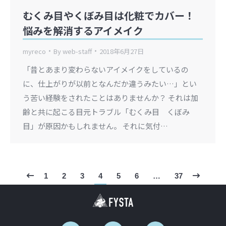
むくみ目やくぼみ目は化粧でカバー！
悩みを解消するアイメイク
myreco
By
web-staff
2018年6月27日
「昔とあまり変わらないアイメイクをしているの
に、仕上がりが以前となんだか違うみたい…」とい
う苦い経験をされたことはありませんか？ それは加
齢と共に起こる目元トラブル「むくみ目 くぼみ
目」が原因かもしれません。 それに気付…
1
2
3
4
5
6
…
37