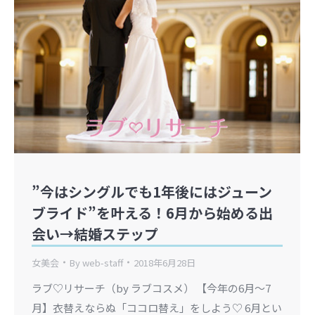
”今はシングルでも1年後にはジューン
ブライド”を叶える！6月から始める出
会い→結婚ステップ
女美会
By
web-staff
2018年6月28日
ラブ♡リサーチ（by ラブコスメ） 【今年の6月〜7
月】衣替えならぬ「ココロ替え」をしよう♡ 6月とい