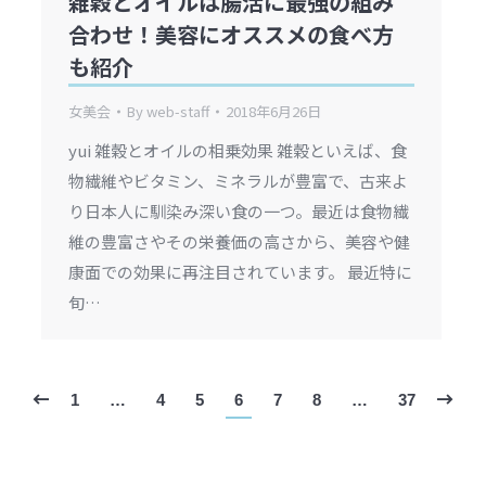
雑穀とオイルは腸活に最強の組み
合わせ！美容にオススメの食べ方
も紹介
女美会
By
web-staff
2018年6月26日
yui 雑穀とオイルの相乗効果 雑穀といえば、食
物繊維やビタミン、ミネラルが豊富で、古来よ
り日本人に馴染み深い食の一つ。最近は食物繊
維の豊富さやその栄養価の高さから、美容や健
康面での効果に再注目されています。 最近特に
旬…
1
…
4
5
6
7
8
…
37