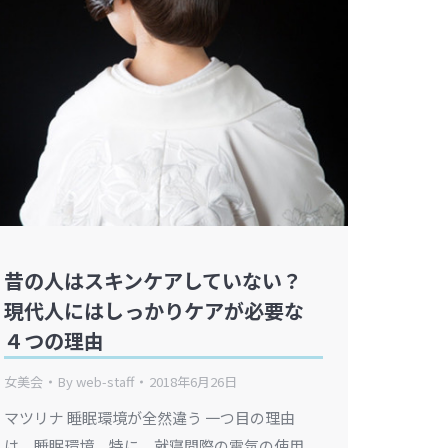
昔の人はスキンケアしていない？
現代人にはしっかりケアが必要な
４つの理由
女美会
By
web-staff
2018年6月26日
マツリナ 睡眠環境が全然違う 一つ目の理由
は、睡眠環境。特に、就寝間際の電気の使用