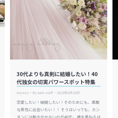
30代よりも真剣に結婚したい！40
代独女の切実パワースポット特集
myreco
By
web-staff
2018年6月26日
恋愛したい！結婚したい！そのためにも、素敵
な男性に出会いたい！！ そうはいっても、カン
タンには動き出せないのが40代。 歳を重ねるほ