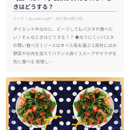
きはどうする？
フード
By
web-staff
2017年10月12日
ダイエット中なのに、どーうしてもパスタが食べた
い！そんなときはどうする？？ ◆太りにくいパスタ
の賢い食べ方 1.ソースはオイル系を選ぶ 2.具材にはお
野菜やお肉を加えてバランス良く 3.スープやサラダを
先に食べる 我慢し…