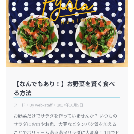
【なんでもあり！】お野菜を賢く食べ
る方法
フード
By
web-staff
2017年10月5日
お野菜だけでサラダを作っていませんか？ いつもの
サラダにお肉やお魚、大豆などタンパク質を加える
ことでボリューム満点満足サラダに大変身！ 1皿でビ