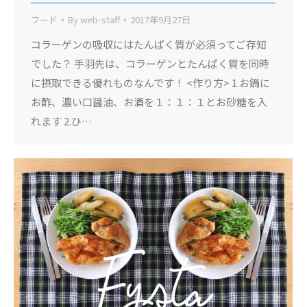
フード
By
web-staff
2017年9月27日
コラーゲンの吸収にはたんぱく質が必須ってご存知
でした？ 手羽先は、コラーゲンとたんぱく質を同時
に摂取できる優れものなんです！ <作り方> 1.お鍋に
お酢、濃い口醤油、お酒を１：１：１とお砂糖を入
れます 2.ひ…