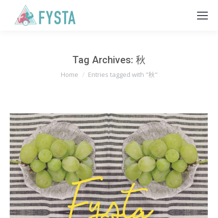
Tag Archives:
秋
You are here:
Home
Entries tagged with "秋"