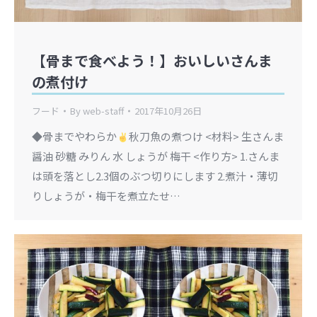
【骨まで食べよう！】おいしいさんま
の煮付け
フード
By
web-staff
2017年10月26日
◆骨までやわらか
秋刀魚の煮つけ <材料> 生さんま
醤油 砂糖 みりん 水 しょうが 梅干 <作り方> 1.さんま
は頭を落とし2.3個のぶつ切りにします 2.煮汁・薄切
りしょうが・梅干を煮立たせ…