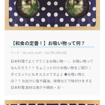
【和食の定番！】お吸い物って何？
フード
By
web-staff
2017年10月19日
日本料理でよくでてくるお吸い物･･･、お吸い物って
なんだろう？？ ちょこっとだけお吸い物をご紹介！
ダイエットにもオススメですよ♪ ◆お吸い物と
は？？ お出汁に塩や醤油、味噌などで味付けをする
日本料理 具材は魚介や鶏肉・お…