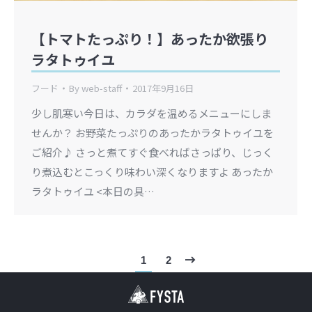
【トマトたっぷり！】あったか欲張り
ラタトゥイユ
フード
By
web-staff
2017年9月16日
少し肌寒い今日は、カラダを温めるメニューにしま
せんか？ お野菜たっぷりのあったかラタトゥイユを
ご紹介♪ さっと煮てすぐ食べればさっぱり、じっく
り煮込むとこっくり味わい深くなりますよ あったか
ラタトゥイユ <本日の具…
1
2