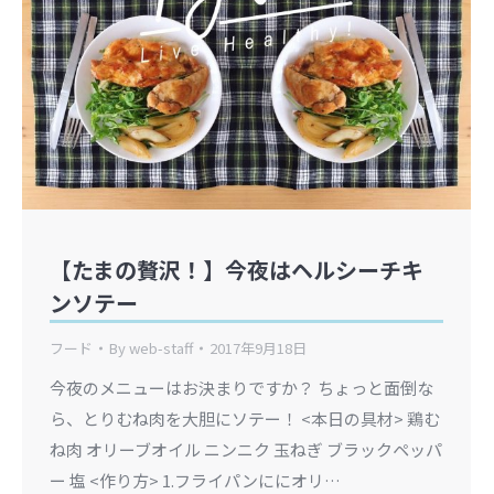
【たまの贅沢！】今夜はヘルシーチキ
ンソテー
フード
By
web-staff
2017年9月18日
今夜のメニューはお決まりですか？ ちょっと面倒な
ら、とりむね肉を大胆にソテー！ <本日の具材> 鶏む
ね肉 オリーブオイル ニンニク 玉ねぎ ブラックペッパ
ー 塩 <作り方> 1.フライパンににオリ…