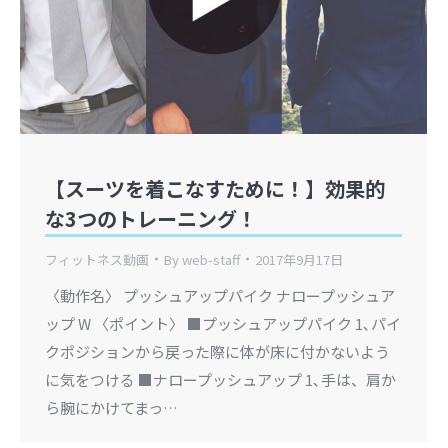
【スーツを着こなすために！】効果的
な3つのトレーニング！
フィットネス動画
By
web-staff
2017年9月17日
〈動作名〉 プッシュアップパイク ナロープッシュア
ップ W 〈ポイント〉 ■プッシュアップパイク 1､パイ
クポジションから戻った際に体が床に付かないよう
に気をつける ■ナロープッシュアップ 1､手は、肩か
ら腕にかけてまっ…