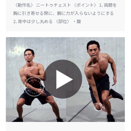
〈動作名〉 ニートゥチェスト 〈ポイント〉 1､両膝を
胸に引き寄せる際に、腕に力が入らないようにする
2､背中は少し丸める 〈部位〉 ・腹