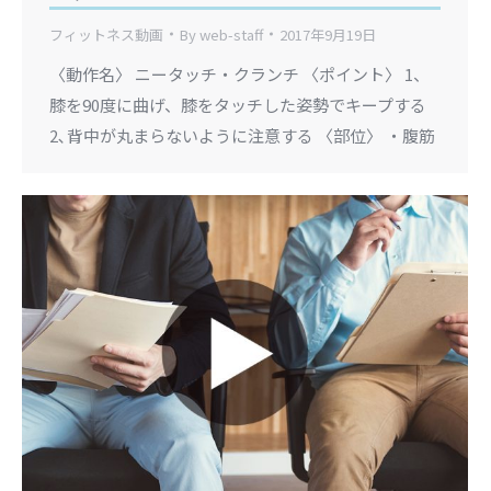
フィットネス動画
By
web-staff
2017年9月19日
〈動作名〉 ニータッチ・クランチ 〈ポイント〉 1、
膝を90度に曲げ、膝をタッチした姿勢でキープする
2､背中が丸まらないように注意する 〈部位〉 ・腹筋