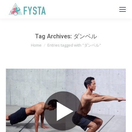
Tag Archives:
ダンベル
You are here:
Home
Entries tagged with "ダンベル"