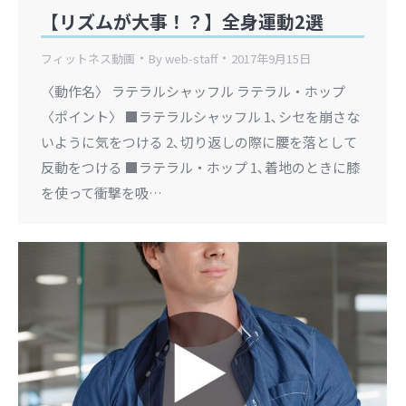
【リズムが大事！？】全身運動2選
フィットネス動画
By
web-staff
2017年9月15日
〈動作名〉 ラテラルシャッフル ラテラル・ホップ
〈ポイント〉 ■ラテラルシャッフル 1､シセを崩さな
いように気をつける 2､切り返しの際に腰を落として
反動をつける ■ラテラル・ホップ 1､着地のときに膝
を使って衝撃を吸…