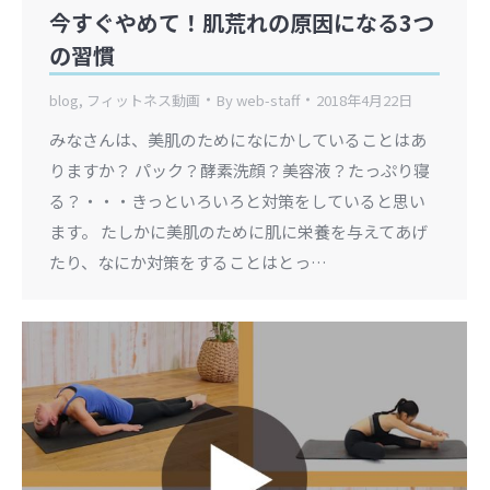
今すぐやめて！肌荒れの原因になる3つ
の習慣
blog
,
フィットネス動画
By
web-staff
2018年4月22日
みなさんは、美肌のためになにかしていることはあ
りますか？ パック？酵素洗顔？美容液？たっぷり寝
る？・・・きっといろいろと対策をしていると思い
ます。 たしかに美肌のために肌に栄養を与えてあげ
たり、なにか対策をすることはとっ…