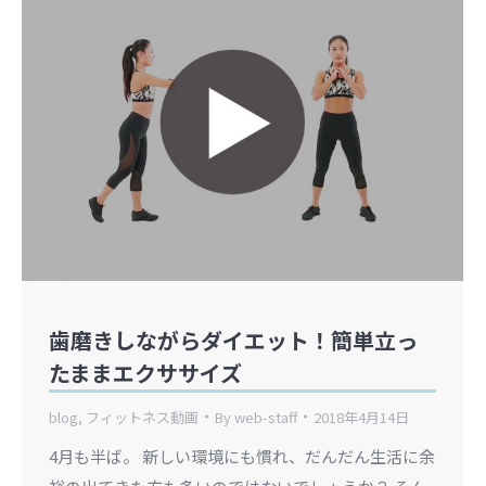
歯磨きしながらダイエット！簡単立っ
たままエクササイズ
blog
,
フィットネス動画
By
web-staff
2018年4月14日
4月も半ば。 新しい環境にも慣れ、だんだん生活に余