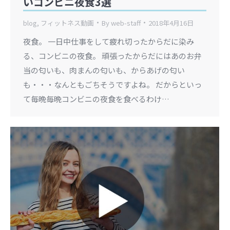
いコンビニ夜食3選
blog
,
フィットネス動画
By
web-staff
2018年4月16日
夜食。 一日中仕事をして疲れ切ったからだに染み
る、コンビニの夜食。 頑張ったからだにはあのお弁
当の匂いも、肉まんの匂いも、からあげの匂い
も・・・なんともごちそうですよね。 だからといっ
て毎晩毎晩コンビニの夜食を食べるわけ…