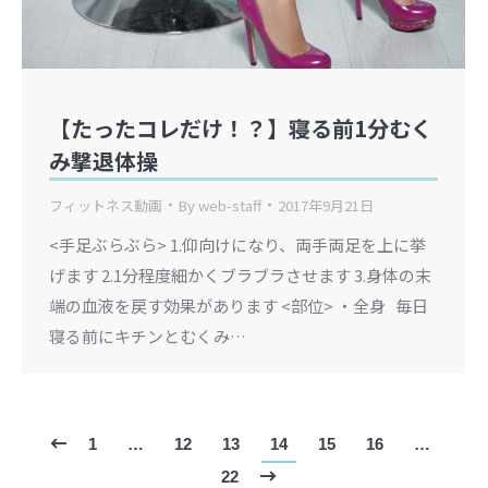
【たったコレだけ！？】寝る前1分むく
み撃退体操
フィットネス動画
By
web-staff
2017年9月21日
<手足ぶらぶら> 1.仰向けになり、両手両足を上に挙
げます 2.1分程度細かくブラブラさせます 3.身体の末
端の血液を戻す効果があります <部位> ・全身 毎日
寝る前にキチンとむくみ…
1
…
12
13
14
15
16
…
22