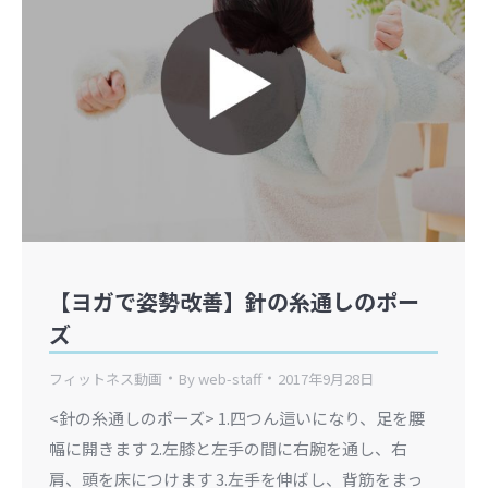
【ヨガで姿勢改善】針の糸通しのポー
ズ
フィットネス動画
By
web-staff
2017年9月28日
<針の糸通しのポーズ> 1.四つん這いになり、足を腰
幅に開きます 2.左膝と左手の間に右腕を通し、右
肩、頭を床につけます 3.左手を伸ばし、背筋をまっ