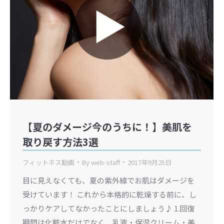
【夏のダメージ今のうちに！】美肌を
取り戻す方法3選
フィットネス動画
By
web-staff
2017年9月25日
目に見えなくても、夏の紫外線でお肌はダメージを
受けています！ これから本格的に乾燥する前に、し
っかりケアしてなかったことにしましょう♪ 1.回復
期間は化粧水だけでなく、乳液・保湿クリーム・美