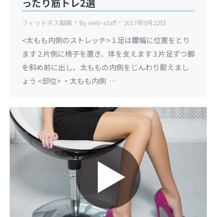
ったり筋トレ2選
フィットネス動画
By
web-staff
2017年9月22日
<太もも内側のストレッチ> 1.足は腰幅に位置をとり
ます 2.片側に椅子を置き、体を支えます 3.片足ずつ脚
を斜め前に出し、太ももの内側をじんわり鍛えまし
ょう <部位> ・太もも内側 …