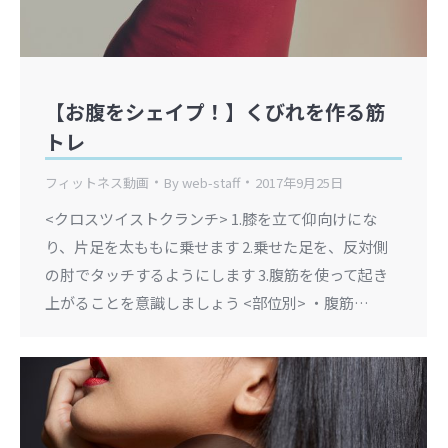
【お腹をシェイプ！】くびれを作る筋
トレ
フィットネス動画
By
web-staff
2017年9月25日
<クロスツイストクランチ> 1.膝を立て仰向けにな
り、片足を太ももに乗せます 2.乗せた足を、反対側
の肘でタッチするようにします 3.腹筋を使って起き
上がることを意識しましょう <部位別> ・腹筋…