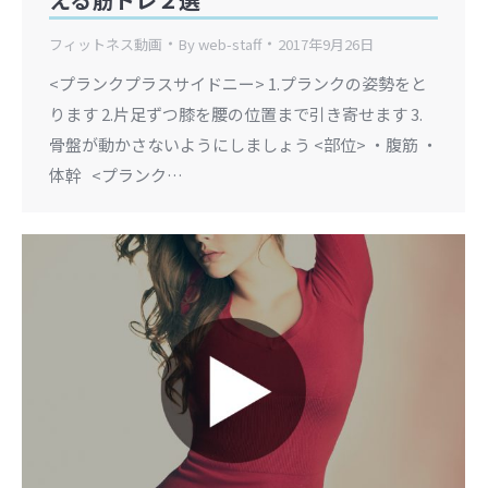
フィットネス動画
By
web-staff
2017年9月26日
<プランクプラスサイドニー> 1.プランクの姿勢をと
ります 2.片足ずつ膝を腰の位置まで引き寄せます 3.
骨盤が動かさないようにしましょう <部位> ・腹筋 ・
体幹 <プランク…