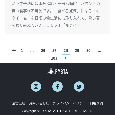
熱中症予防には水分補給・十分な睡眠・バランスの
良い食事が不可欠です。「食べる点滴」になる「キ
ウイ＋塩」を日頃の食生活にも取り入れて、暑い夏
を乗り越えていきましょう！「キウイ＋…
1
…
26
27
28
29
30
…
183
運営会社
お問い合わせ
プライバシーポリシー
利用規約
Copyright © FYSTA. ALL RIGHTS RESERVED.