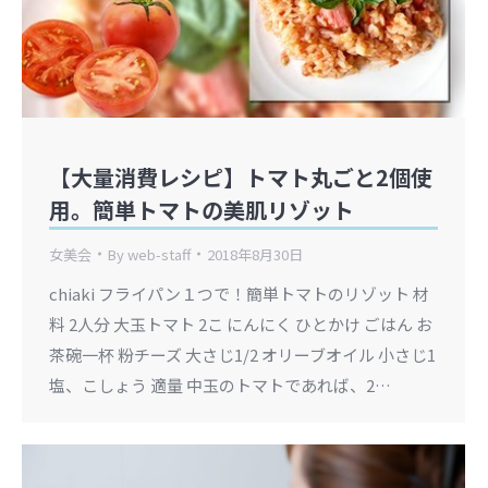
【大量消費レシピ】トマト丸ごと2個使
用。簡単トマトの美肌リゾット
女美会
By
web-staff
2018年8月30日
chiaki フライパン１つで！簡単トマトのリゾット 材
料 2人分 大玉トマト 2こ にんにく ひとかけ ごはん お
茶碗一杯 粉チーズ 大さじ1/2 オリーブオイル 小さじ1
塩、こしょう 適量 中玉のトマトであれば、2…