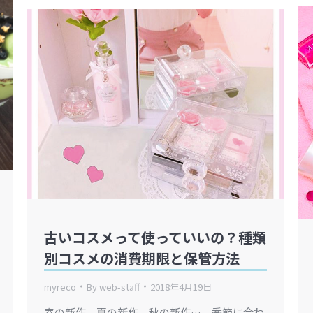
古いコスメって使っていいの？種類
別コスメの消費期限と保管方法
myreco
By
web-staff
2018年4月19日
春の新作、夏の新作、秋の新作…。季節に合わ