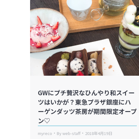
GWにプチ贅沢なひんやり和スイー
ツはいかが？東急プラザ銀座にハ
ーゲンダッツ茶房が期間限定オープ
ン♡
myreco
By
web-staff
2018年4月19日