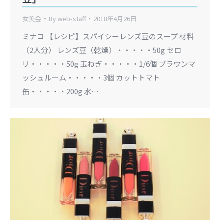
女美会
By
web-staff
2018年4月26日
ミナコ 【レシピ】スパイシーレンズ豆のスープ 材料
（2人分） レンズ豆（乾燥）・・・・・50g セロ
リ・・・・・50g 玉ねぎ・・・・・1/6個 ブラウンマ
ッシュルーム・・・・・3個 カットトマト
缶・・・・・200g 水…