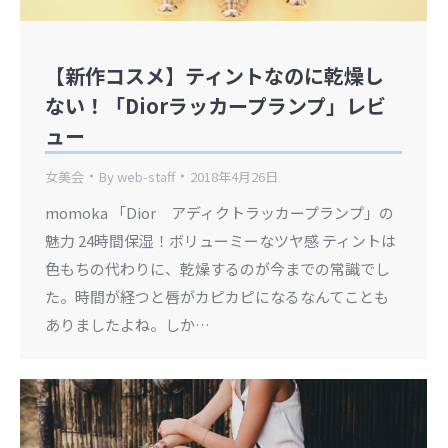
【新作コスメ】ティントなのに乾燥し
ない！「Diorラッカープランプ」レビ
ュー
女美会
By
web-staff
2018年4月26日
momoka 「Dior アディクトラッカープランプ」の
魅力 24時間保湿！ボリューミーなツヤ感 ティントは
色もちの代わりに、乾燥するのが今までの常識でし
た。時間が経つと唇がカピカピになるなんてことも
ありましたよね。しか…