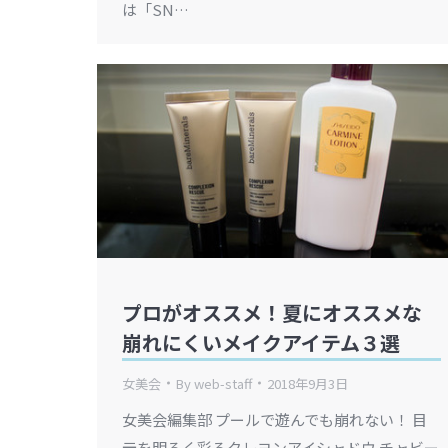
は「SN…
プロがオススメ！夏にオススメな
崩れにくいメイクアイテム３選
女美会
By
web-staff
2018年9月3日
女美会編集部 プールで遊んでも崩れない！ 目
元を明るく彩るクレヨンアイシャドウ チャビー