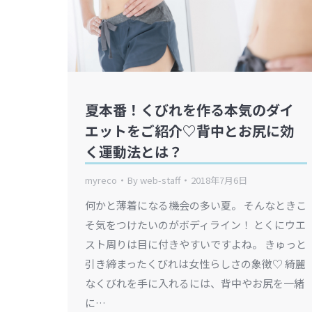
夏本番！くびれを作る本気のダイ
エットをご紹介♡背中とお尻に効
く運動法とは？
myreco
By
web-staff
2018年7月6日
何かと薄着になる機会の多い夏。 そんなときこ
そ気をつけたいのがボディライン！ とくにウエ
スト周りは目に付きやすいですよね。 きゅっと
引き締まったくびれは女性らしさの象徴♡ 綺麗
なくびれを手に入れるには、背中やお尻を一緒
に…