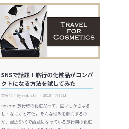
SNSで話題！旅行の化粧品がコンパ
クトになる方法を試してみた
女美会
By
web-staff
2018年7月6日
nozomi 旅行時の化粧品って、重いしかさばる
し…なにかと不便。そんな悩みを解消するの
が、最近SNSで話題になっている旅行用の化粧