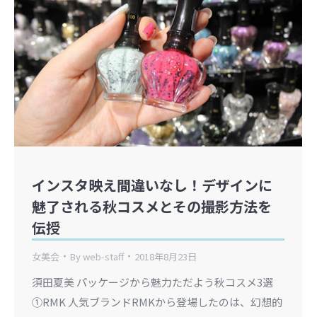
インスタ映え間違いなし！デザインに
魅了される秋コスメとその撮影方法を
伝授
女美会
By
web-staff
2018年8月23日
須田夏美 パッケージから魅力ただよう秋コスメ3選
①RMK 人気ブランドRMKから登場したのは、幻想的