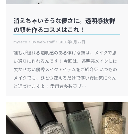
消えちゃいそうな儚さに。透明感抜群
の顔を作るコスメはこれ！
myreco
By
web-staff
2018年8月22日
誰もが憧れる透明感のある儚げな顔は、メイクで思
い通りに作れるんです！ 今回は、透明感メイクには
欠かせない優秀メイクアイテムをご紹介♡ いつもの
メイクでも、ひとつ変えるだけで儚い雰囲気にぐん
と近づけますよ！ 愛用者多数♡ブ…