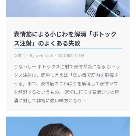
表情筋による小じわを解消「ボトック
ス注射」のよくある失敗
女美会
By
web-staff
2018年8月13日
りなっしー ボトックス注射で表情が変になる ボトッ
クス注射は、簡単に言えば「弱い毒で筋肉を麻痺さ
せる」事で、表情筋のこわばりを解消して表情ジワ
を解消するというもの。 適切に打てば表情ジワの解
消に対して非常に強い味方となり…