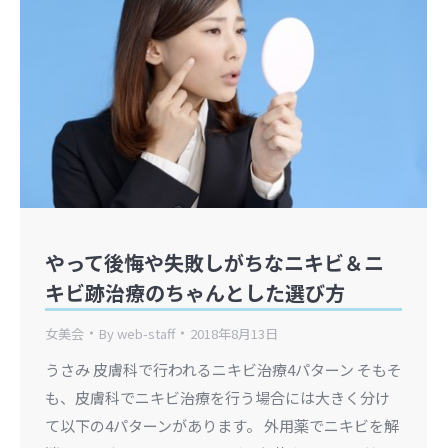
やって後悔や失敗しがちなニキビ＆ニ
キビ跡治療のちゃんとした選び方
女美会
By
web-staff
2018年8月13日
うさみ 皮膚科で行われるニキビ治療4パターン そもそ
も、皮膚科でニキビ治療を行う場合には大きく分け
て以下の4パターンがあります。 外用薬でニキビを解